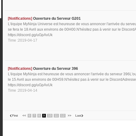
[Notifications]
Ouverture du Serveur G201
L'équipe MyNinja Universe est heureuse de vous annoncer l'arrivée du serve
se fera le 18 Avril aux environs de 00H00.N'hésitez pas à venir sur le Discord
https://discord.gg/uGpAvUk
Time :2019-04-17
[Notifications]
Ouverture du Serveur 396
L'équipe MyNinja est heureuse de vous annoncer l'arrivée du serveur 396L'ou
le 15 Avril aux environs de 00H59.N'hésitez pas à venir sur le DiscordAdresse
https://discord.gg/uGpAvUk
Time :2019-04-14
First
<<
6
7
8
9
10
11
12
>>
Last