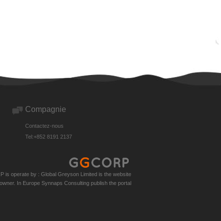
Compagnie
Contactez-nous
Tel:+852 8191 2137
s operate by : Global Greyson Limited is the website
owner. In Europe Synnaps Consulting publish the portal