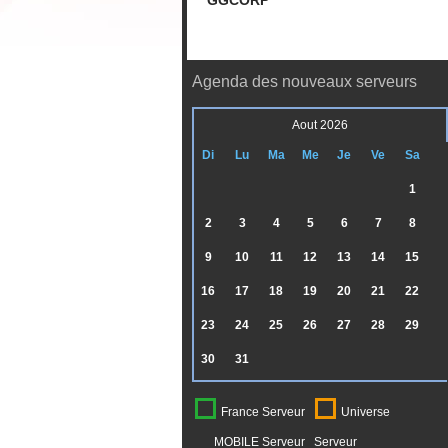
GGCORP
Agenda des nouveaux serveurs
Aout 2026
Di
Lu
Ma
Me
Je
Ve
Sa
1
2
3
4
5
6
7
8
9
10
11
12
13
14
15
16
17
18
19
20
21
22
23
24
25
26
27
28
29
30
31
France Serveur
Universe
MOBILE Serveur
Serveur