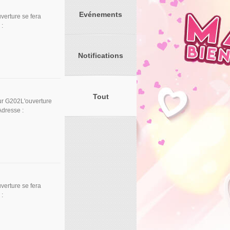
Evénements
verture se fera
 :
Notifications
Tout
ur G202L'ouverture
Adresse :
verture se fera
 :