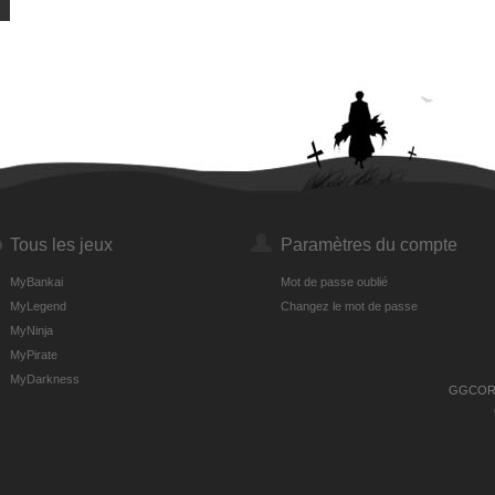
Tous les jeux
Paramètres du compte
MyBankai
Mot de passe oublié
MyLegend
Changez le mot de passe
MyNinja
MyPirate
MyDarkness
GGCORP i