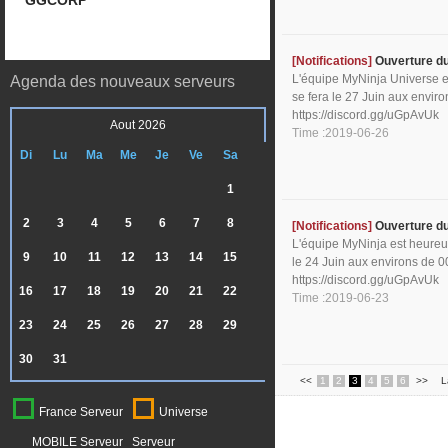
GGCORP
[Notifications]
Ouverture d
L'équipe MyNinja Universe e
Agenda des nouveaux serveurs
se fera le 27 Juin aux envir
https://discord.gg/uGpAvUk
Aout 2026
Time :2019-06-26
Di
Lu
Ma
Me
Je
Ve
Sa
1
2
3
4
5
6
7
8
[Notifications]
Ouverture d
L'équipe MyNinja est heureus
9
10
11
12
13
14
15
le 24 Juin aux environs de 0
https://discord.gg/uGpAvUk
16
17
18
19
20
21
22
Time :2019-06-23
23
24
25
26
27
28
29
30
31
<<
1
2
3
4
5
6
>>
L
France Serveur
Universe
MOBILE Serveur
Serveur