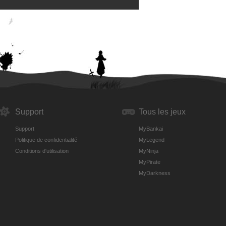
Support
Tous les jeux
Support
MyBankai
Politique de confidentialité
MyLegend
Conditions d'utilisation
MyNinja
MyPirate
MyDarkness