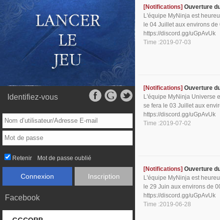
[Notifications]
Ouverture d
L'équipe MyNinja est heureus
le 04 Juillet aux environs d
https://discord.gg/uGpAvUk
Time :2019-07-03
[Notifications]
Ouverture d
Identifiez-vous
L'équipe MyNinja Universe e
se fera le 03 Juillet aux env
https://discord.gg/uGpAvUk
Time :2019-07-02
Retenir
Mot de passe oublié
[Notifications]
Ouverture d
Connexion
Inscription
L'équipe MyNinja est heureus
le 29 Juin aux environs de 0
https://discord.gg/uGpAvUk
Facebook
Time :2019-06-28