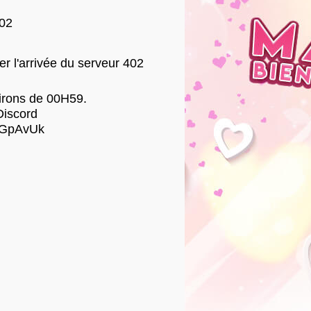
402
r l'arrivée du serveur 402
virons de 00H59.
Discord
/uGpAvUk