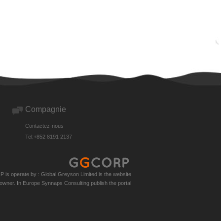
Compagnie
Contactez-nous
Tel:+852 8191 2137
s operate by : Global Greyson Limited is the website
owner. In Europe Synnaps Consulting publish the portal