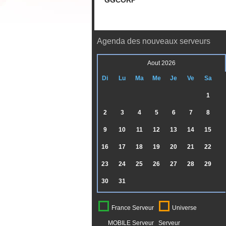
GGCORP
Agenda des nouveaux serveurs
Aout 2026
Di
Lu
Ma
Me
Je
Ve
Sa
1
2
3
4
5
6
7
8
9
10
11
12
13
14
15
16
17
18
19
20
21
22
23
24
25
26
27
28
29
30
31
France Serveur
Universe
MOBILE Serveur
Serveur