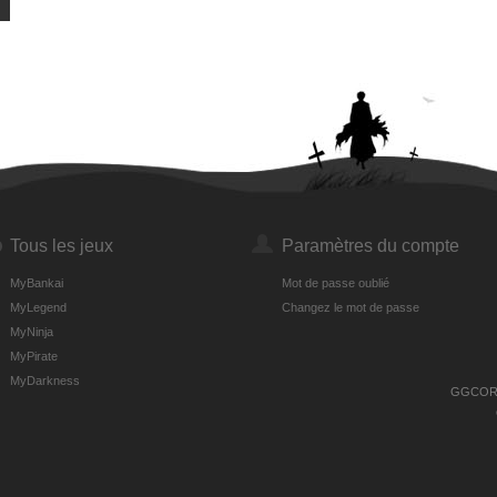
Tous les jeux
Paramètres du compte
MyBankai
Mot de passe oublié
MyLegend
Changez le mot de passe
MyNinja
MyPirate
MyDarkness
GGCORP i